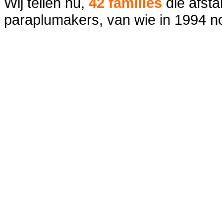
Wij tellen nu,
42 families
die afst
paraplumakers, van wie in 1994 nog